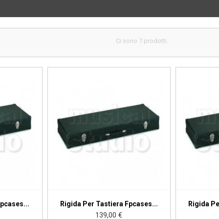
Ci sono 7 prodotti.
Fpcases...
Rigida Per Tastiera Fpcases...
Rigida Pe
Prezzo
139,00 €