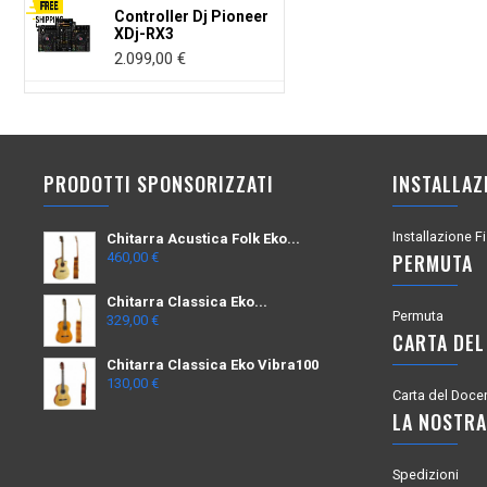
Controller Dj Pioneer
XDj-RX3
Prezzo
2.099,00 €
PRODOTTI SPONSORIZZATI
INSTALLAZ
Installazione F
Chitarra Acustica Folk Eko...
460,00 €
PERMUTA
Chitarra Classica Eko...
Permuta
329,00 €
CARTA DEL
Chitarra Classica Eko Vibra100
130,00 €
Carta del Doce
LA NOSTRA
Spedizioni