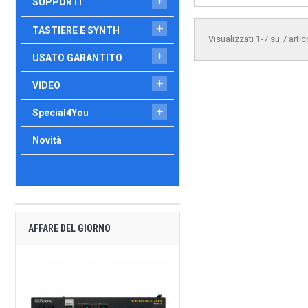

SUPPORTI

TASTIERE E SYNTH
Visualizzati 1-7 su 7 artic

USATO GARANTITO

VIDEO

Special4You
Novità
AFFARE DEL GIORNO