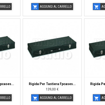
ARRELLO
AGGIUNGI AL CARRELLO
AG


Fpcases...
Rigida Per Tastiera Fpcases...
Rigida Pe
Prezzo
139,00 €
ARRELLO
AGGIUNGI AL CARRELLO
AG

