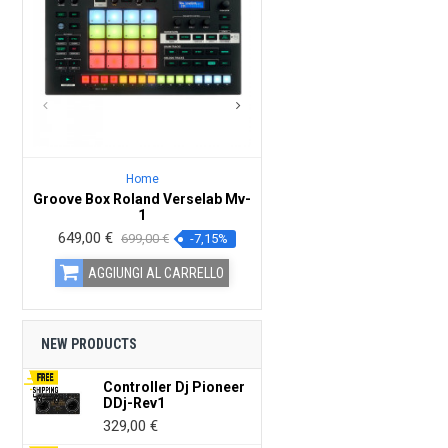
Home
Home
Groove Box Roland Verselab Mv-
Teste Mobili SAGITTER 
1
Beam RGBW
Prezzo
649,00 €
Prezzo
Prezzo
199,00 €
Prezzo
699,00 €
-7,15%
249,00 €
-20
base
base
AGGIUNGI
AGGIUNGI AL CARRELLO
CARREL
NEW PRODUCTS
Controller Dj Pioneer
DDj-Rev1
Prezzo
329,00 €