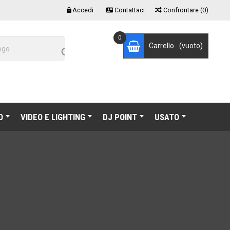
Accedi
Contattaci
Confrontare
(
0
)


0
Carrello
(vuoto)

O
VIDEO E LIGHTING
DJ POINT
USATO