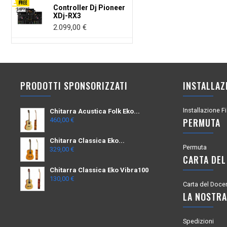
Controller Dj Pioneer
XDj-RX3
Prezzo
2.099,00 €
PRODOTTI SPONSORIZZATI
INSTALLAZ
Installazione F
Chitarra Acustica Folk Eko...
460,00 €
PERMUTA
Chitarra Classica Eko...
Permuta
329,00 €
CARTA DEL
Chitarra Classica Eko Vibra100
130,00 €
Carta del Doce
LA NOSTRA
Spedizioni