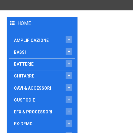
HOME

AMPLIFICAZIONE

BASSI

BATTERIE

CHITARRE

CAVI & ACCESSORI

CUSTODIE

EFX & PROCESSORI

EX-DEMO