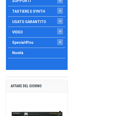

SUPPORTI

TASTIERE E SYNTH

USATO GARANTITO

VIDEO

Special4You
Novità
AFFARE DEL GIORNO