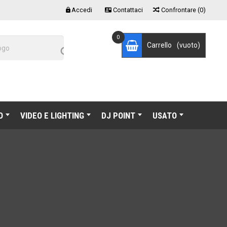
Accedi
Contattaci
Confrontare
(
0
)


0
Carrello
(vuoto)

O
VIDEO E LIGHTING
DJ POINT
USATO