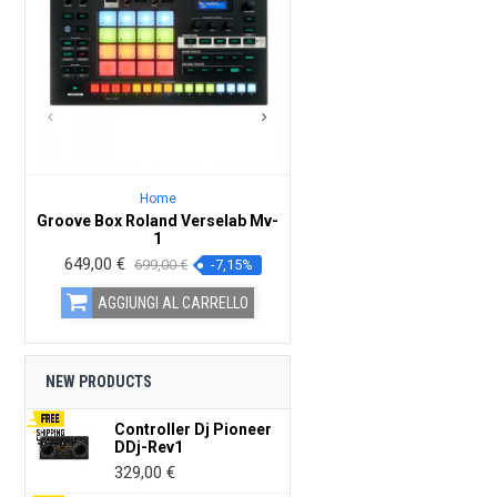
Home
Home
Groove Box Roland Verselab Mv-
Teste Mobili SAGITTER 
1
Beam RGBW
Prezzo
649,00 €
Prezzo
Prezzo
199,00 €
Prezzo
699,00 €
-7,15%
249,00 €
-20
base
base
AGGIUNGI
AGGIUNGI AL CARRELLO
CARREL
NEW PRODUCTS
Controller Dj Pioneer
DDj-Rev1
Prezzo
329,00 €