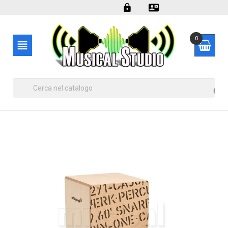


0

