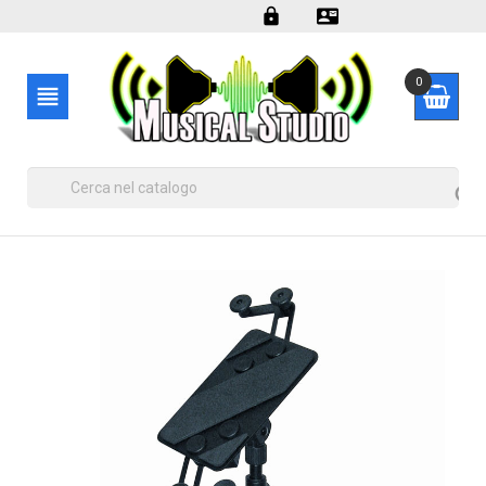


0

