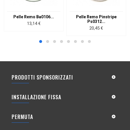
Pelle Remo Ba0106...
Pelle Remo Pinstripe
Ps0312...
Prezzo
13,14 €
Prezzo
20,45 €
PRODOTTI SPONSORIZZATI

INSTALLAZIONE FISSA

PERMUTA
