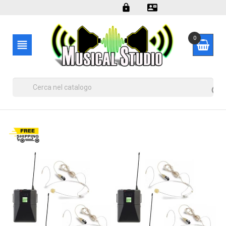


0

